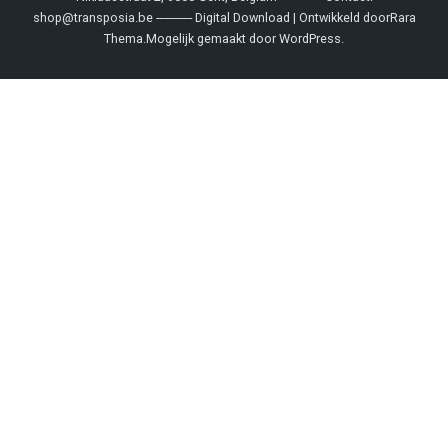
shop@transposia.be ------------
Digital Download | Ontwikkeld door
Rara
Thema
.Mogelijk gemaakt door
WordPress
.