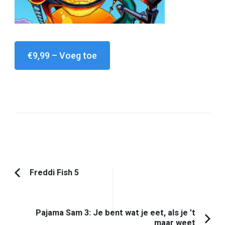
€9,99 – Voeg toe
Bericht
Freddi Fish 5
Vorig
navigatie
artikel:
Pajama Sam 3: Je bent wat je eet, als je ’t
maar weet