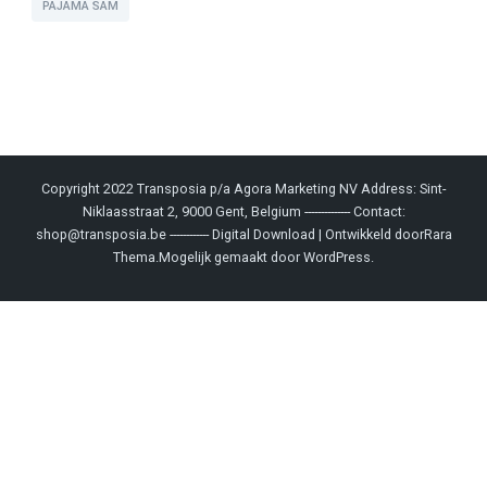
PAJAMA SAM
Copyright 2022 Transposia p/a Agora Marketing NV Address: Sint-
Niklaasstraat 2, 9000 Gent, Belgium -------------- Contact:
shop@transposia.be ------------
Digital Download | Ontwikkeld door
Rara
Thema
.Mogelijk gemaakt door
WordPress
.