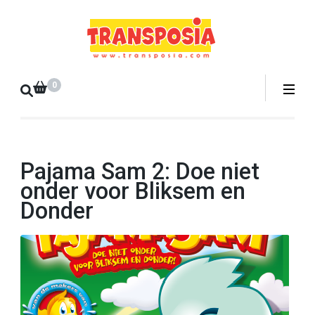
Ga
naar
Transpo
inhoud
Transposia
(druk
Webshop
op
0
Enter)
Pajama Sam 2: Doe niet
onder voor Bliksem en
Donder