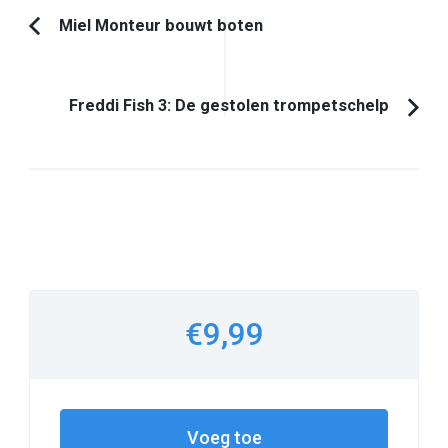
Bericht
Miel Monteur bouwt boten
Vorig
navigatie
artikel:
Freddi Fish 3: De gestolen trompetschelp
€9,99
Voeg toe