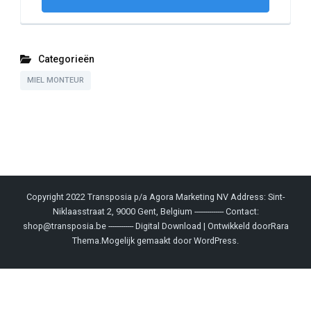
Categorieën
MIEL MONTEUR
Copyright 2022 Transposia p/a Agora Marketing NV Address: Sint-
Niklaasstraat 2, 9000 Gent, Belgium -------------- Contact:
shop@transposia.be ------------
Digital Download | Ontwikkeld door
Rara
Thema
.Mogelijk gemaakt door
WordPress
.