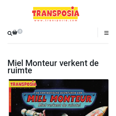
Ga
naar
Transpo
inhoud
Transposia
(druk
Webshop
op
0
Enter)
Miel Monteur verkent de
ruimte