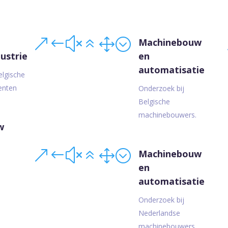
&#x61;
Machinebouw
ustrie
en
automatisatie
elgische
enten
.
Onderzoek bij
Belgische
machinebouwers.
w
&#x61;
Machinebouw
en
automatisatie
Onderzoek bij
Nederlandse
machinebouwers.