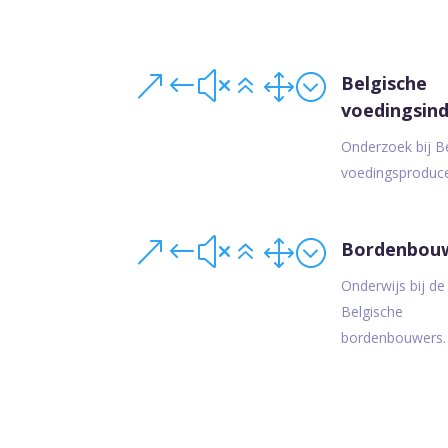
&#x61;
Belgische
voedingsind
Onderzoek bij B
voedingsproduc
&#x61;
Bordenbou
Onderwijs bij de
Belgische
bordenbouwers.